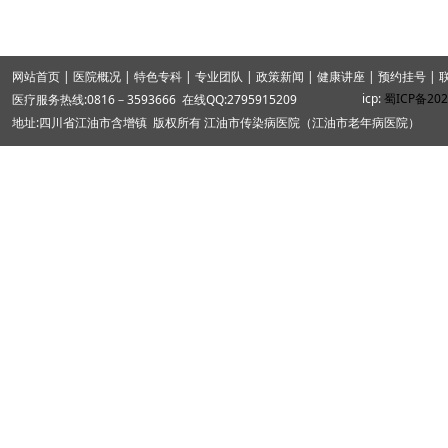
网站首页 |
医院概况 |
特色专科 |
专业团队 |
政策新闻 |
健康讲座 |
预约挂号 |
icp:
蜀ICP备202
医疗服务热线:0816－3593666 在线QQ:2795915209
地址:四川省江油市含增镇 版权所有 江油市传染病医院（江油市老年病医院）